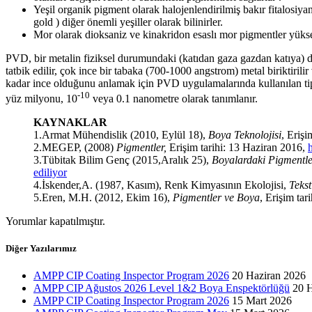
Yeşil organik pigment olarak halojenlendirilmiş bakır fitalosiyan
gold ) diğer önemli yeşiller olarak bilinirler.
Mor olarak dioksaniz ve kinakridon esaslı mor pigmentler yüksek
PVD, bir metalin fiziksel durumundaki (katıdan gaza gazdan katıya) değ
tatbik edilir, çok ince bir tabaka (700-1000 angstrom) metal biriktiril
kadar ince olduğunu anlamak için PVD uygulamalarında kullanılan ti
-10
yüz milyonu, 10
veya 0.1 nanometre olarak tanımlanır.
KAYNAKLAR
1.Armat Mühendislik (2010, Eylül 18),
Boya Teknolojisi
, Erişi
2.MEGEP, (2008)
Pigmentler,
Erişim tarihi: 13 Haziran 2016,
3.Tübitak Bilim Genç (2015,Aralık 25),
Boyalardaki Pigmentle
ediliyor
4.İskender,A. (1987, Kasım), Renk Kimyasının Ekolojisi,
Tekst
5.Eren, M.H. (2012, Ekim 16),
Pigmentler ve Boya
, Erişim ta
Yorumlar kapatılmıştır.
Diğer Yazılarımız
AMPP CIP Coating Inspector Program 2026
20 Haziran 2026
AMPP CIP Ağustos 2026 Level 1&2 Boya Enspektörlüğü
20 
AMPP CIP Coating Inspector Program 2026
15 Mart 2026