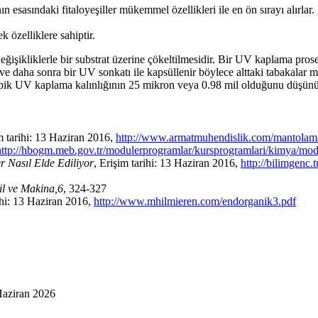
ın esasındaki fitaloyeşiller mükemmel özellikleri ile en ön sırayı alırla
 özelliklere sahiptir.
işikliklerle bir substrat üzerine çökeltilmesidir. Bir UV kaplama prosesi
ir ve daha sonra bir UV sonkatı ile kapsüllenir böylece alttaki tabakala
pik UV kaplama kalınlığının 25 mikron veya 0.98 mil olduğunu düşünün
m tarihi: 13 Haziran 2016,
http://www.armatmuhendislik.com/mantolam
http://hbogm.meb.gov.tr/modulerprogramlar/kursprogramlari/kimya/modu
r Nasıl Elde Ediliyor
, Erişim tarihi: 13 Haziran 2016,
http://bilimgenc.
il ve Makina,6
, 324-327
rihi: 13 Haziran 2016,
http://www.mhilmieren.com/endorganik3.pdf
Haziran 2026