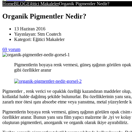
Home
BLOG
Eğitici Makaleler
Organik Pigmentler Nedir?
Organik Pigmentler Nedir?
13 Haziran 2016
Yayınlayan:
Stm Coatech
Kategori:
Eğitici Makaleler
69 yorum
Pigmentlerin boyaya renk vermesi, güneş ışığının görülen opak cis
gibi özellikler aranır
Pigmentler , renk verici ve opaklık özelliği kazandıran maddeler olup,
kollaidal halde dağılmış şekilde bulunurlar. Bu özelliklerinin yanı sır
zararlı mor ötesi ışını absorbe etme veya yansıtma, metal yüzeylerde 
Pigmentlerin boyaya renk vermesi, güneş ışığının görülen opak cisim olar
özellikler aranır. Bunun yanı sıra film yapıcı malzeme ile ,iyi ve kola
oluşturan pigmentleri, anorganik ve organik olarak ikiye ayırabiliriz.