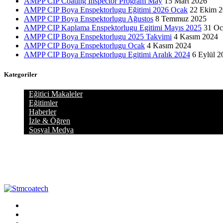
AMPP CIP Coating Inspector Program May
15 Mart 2026
AMPP CIP Boya Enspektorlugu Eğitimi 2026 Ocak
22 Ekim 
AMPP CIP Boya Enspektorlugu Ağustos
8 Temmuz 2025
AMPP CIP Kaplama Enspektorlugu Egitimi Mayıs 2025
31 Oc
AMPP CIP Boya Enspektorlugu 2025 Takvimi
4 Kasım 2024
AMPP CIP Boya Enspektorlugu Ocak
4 Kasım 2024
AMPP CIP Boya Enspektorlugu Egitimi Aralık 2024
6 Eylül 2
Kategoriler
Eğitici Makaleler
Eğitimler
Haberler
İzle & Öğren
Sosyal Medya