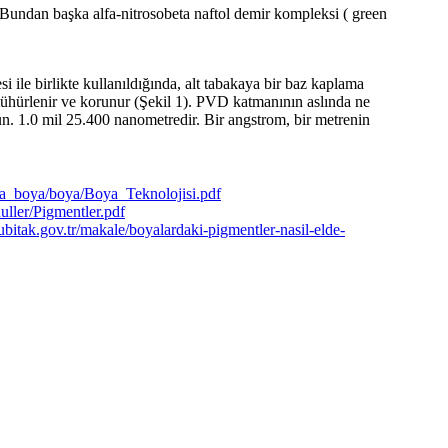
r. Bundan başka alfa-nitrosobeta naftol demir kompleksi ( green
 ile birlikte kullanıldığında, alt tabakaya bir baz kaplama
r mühürlenir ve korunur (Şekil 1). PVD katmanının aslında ne
. 1.0 mil 25.400 nanometredir. Bir angstrom, bir metrenin
a_boya/boya/Boya_Teknolojisi.pdf
ller/Pigmentler.pdf
tubitak.gov.tr/makale/boyalardaki-pigmentler-nasil-elde-