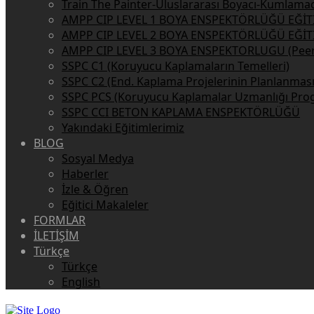
Train The Painter-Uluslararası Boyacı-Kumlamacı
AMPP CIP LEVEL 1 BOYA ENSPEKTÖRLÜĞÜ EĞİT
AMPP CIP LEVEL 2 BOYA ENSPEKTÖRLÜĞÜ EĞİT
AMPP CIP LEVEL 3 BOYA ENSPEKTORLUGU (Peer 
SSPC C1 (Koruyucu Kaplamaların Temelleri)
SSPC C2 (End. Kaplama Projelerinin Planlanması
SSPC PCS (Koruyucu Kaplamalar Uzmanlığı Pro
SSPC CCI BETON KAPLAMA ENSPEKTÖRLÜĞÜ
Yakındaki Eğitimlerimiz
BLOG
Sosyal Medya
Haberler
İzle & Öğren
Eğitici Makaleler
FORMLAR
İLETİŞİM
Türkçe
Türkçe
English