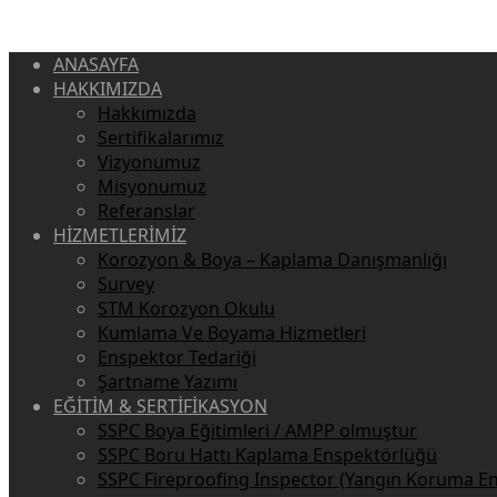
ANASAYFA
HAKKIMIZDA
Hakkımızda
Sertifikalarımız
Vizyonumuz
Misyonumuz
Referanslar
HİZMETLERİMİZ
Korozyon & Boya – Kaplama Danışmanlığı
Survey
STM Korozyon Okulu
Kumlama Ve Boyama Hizmetleri
Enspektor Tedariği
Şartname Yazımı
EĞİTİM & SERTİFİKASYON
SSPC Boya Eğitimleri / AMPP olmuştur
SSPC Boru Hattı Kaplama Enspektörlüğü
SSPC Fireproofing Inspector (Yangın Koruma E