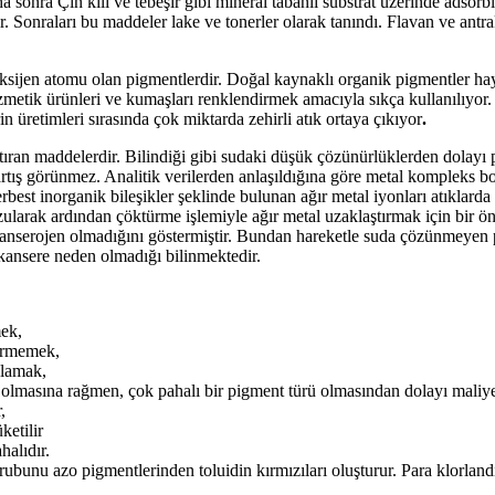
 sonra Çin kili ve tebeşir gibi mineral tabanlı substrat üzerinde adsorb
r. Sonraları bu maddeler lake ve tonerler olarak tanındı. Flavan ve antrak
ksijen atomu olan pigmentlerdir. Doğal kaynaklı organik pigmentler hay
ozmetik ürünleri ve kumaşları renklendirmek amacıyla sıkça kullanılıyo
n üretimleri sırasında çok miktarda zehirli atık ortaya çıkıyor
.
tıran maddelerdir. Bilindiği gibi sudaki düşük çözünürlüklerden dolayı p
 artış görünmez. Analitik verilerden anlaşıldığına göre metal kompleks 
rbest inorganik bileşikler şeklinde bulunan ağır metal iyonları atıklar
zularak ardından çöktürme işlemiyle ağır metal uzaklaştırmak için bir ö
n kanserojen olmadığını göstermiştir. Bundan hareketle suda çözünmeyen
i kansere neden olmadığı bilinmektedir.
ek,
görmemek,
ğlamak,
olmasına rağmen, çok pahalı bir pigment türü olmasından dolayı maliyet
,
ketilir
halıdır.
bunu azo pigmentlerinden toluidin kırmızıları oluşturur. Para klorlandır