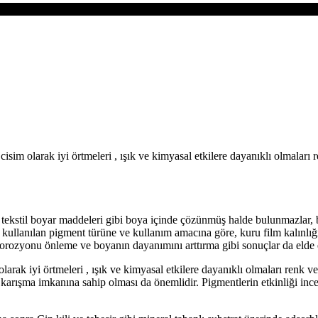
im olarak iyi örtmeleri , ışık ve kimyasal etkilere dayanıklı olmaları ren
 tekstil boyar maddeleri gibi boya içinde çözünmüş halde bulunmazlar, b
a, kullanılan pigment türüne ve kullanım amacına göre, kuru film kalınlı
korozyonu önleme ve boyanın dayanımını arttırma gibi sonuçlar da elde e
ak iyi örtmeleri , ışık ve kimyasal etkilere dayanıklı olmaları renk ve t
y karışma imkanına sahip olması da önemlidir. Pigmentlerin etkinliği ince