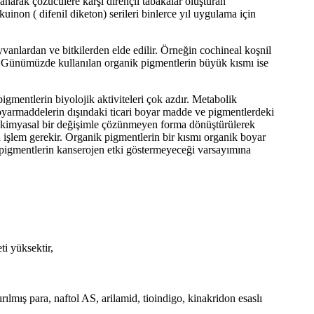
lanarak çözücülere karşı dirençli tabakalar oluşturan
uinon ( difenil diketon) serileri binlerce yıl uygulama için
vanlardan ve bitkilerden elde edilir. Örneğin cochineal koşnil
r. Günümüzde kullanılan organik pigmentlerin büyük kısmı ise
igmentlerin biyolojik aktiviteleri çok azdır. Metabolik
boyarmaddelerin dışındaki ticari boyar madde ve pigmentlerdeki
da kimyasal bir değişimle çözünmeyen forma dönüştürülerek
n işlem gerekir. Organik pigmentlerin bir kısmı organik boyar
 pigmentlerin kanserojen etki göstermeyeceği varsayımına
i yüksektir,
ılmış para, naftol AS, arilamid, tioindigo, kinakridon esaslı