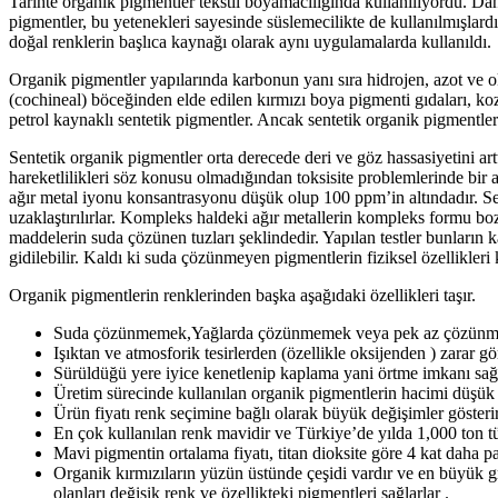
Tarihte organik pigmentler tekstil boyamacılığında kullanılıyordu. Daha
pigmentler, bu yetenekleri sayesinde süslemecilikte de kullanılmışlardı
doğal renklerin başlıca kaynağı olarak aynı uygulamalarda kullanıldı.
Organik pigmentler yapılarında karbonun yanı sıra hidrojen, azot ve o
(cochineal) böceğinden elde edilen kırmızı boya pigmenti gıdaları, k
petrol kaynaklı sentetik pigmentler. Ancak sentetik organik pigmentleri
Sentetik organik pigmentler orta derecede deri ve göz hassasiyetini art
hareketlilikleri söz konusu olmadığından toksisite problemlerinde bir
ağır metal iyonu konsantrasyonu düşük olup 100 ppm’in altındadır. Se
uzaklaştırılırlar. Kompleks haldeki ağır metallerin kompleks formu bo
maddelerin suda çözünen tuzları şeklindedir. Yapılan testler bunları
gidilebilir. Kaldı ki suda çözünmeyen pigmentlerin fiziksel özellikler
Organik pigmentlerin renklerinden başka aşağıdaki özellikleri taşır.
Suda çözünmemek,Yağlarda çözünmemek veya pek az çözünm
Işıktan ve atmosforik tesirlerden (özellikle oksijenden ) zarar 
Sürüldüğü yere iyice kenetlenip kaplama yani örtme imkanı sa
Üretim sürecinde kullanılan organik pigmentlerin hacimi düşük 
Ürün fiyatı renk seçimine bağlı olarak büyük değişimler gösterir
En çok kullanılan renk mavidir ve Türkiye’de yılda 1,000 ton tü
Mavi pigmentin ortalama fiyatı, titan dioksite göre 4 kat daha pa
Organik kırmızıların yüzün üstünde çeşidi vardır ve en büyük gru
olanları değişik renk ve özellikteki pigmentleri sağlarlar .