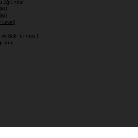
 Eğitimleri
İMİ
İMİ
Level)
 ve Belirlenmesi)
gramı)