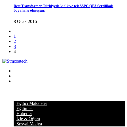
Best Transformer Türkiyede ki ilk ve tek SSPC QP3 Sertifikalı
boyahane olmuştur.
8 Ocak 2016
1
2
3
4
KATEGORİLER
Eğitici Makaleler
Eğitimler
Haberler
İzle & Öğren
Sosyal Medya