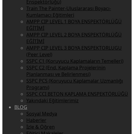
Enspektörlüğü)
Train The Painter-Uluslararası Boyacı-
Kumlamacı Eğitimleri
AMPP CIP LEVEL 1 BOYA ENSPEKTÖRLÜĞÜ
EĞİTİMİ
AMPP CIP LEVEL 2 BOYA ENSPEKTÖRLÜĞÜ
EĞİTİMİ
AMPP CIP LEVEL 3 BOYA ENSPEKTORLUGU
(Peer Level)
SSPC C1 (Koruyucu Kaplamaların Temelleri)
SSPC C2 (End. Kaplama Projelerinin
Planlanması ve Belirlenmesi)
SSPC PCS (Koruyucu Kaplamalar Uzmanlığı
Programı)
SSPC CCI BETON KAPLAMA ENSPEKTÖRLÜĞÜ
Yakındaki Eğitimlerimiz
BLOG
Sosyal Medya
Haberler
İzle & Öğren
Eğitici Makaleler