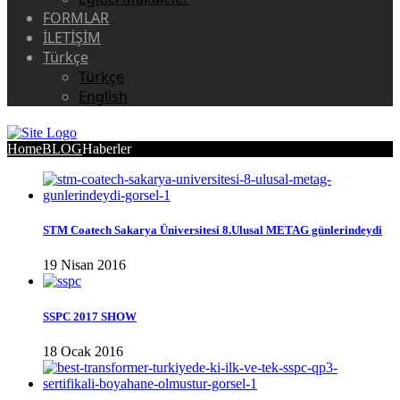
FORMLAR
İLETİŞİM
Türkçe
Türkçe
English
Home
BLOG
Haberler
STM Coatech Sakarya Üniversitesi 8.Ulusal METAG günlerindeydi
19 Nisan 2016
SSPC 2017 SHOW
18 Ocak 2016