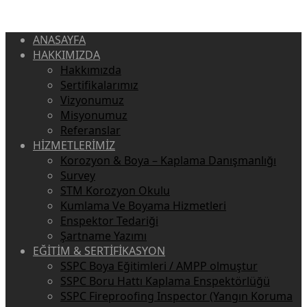
ANASAYFA
HAKKIMIZDA
Hakkımızda
Sertifikalarımız
Vizyonumuz
Misyonumuz
Referanslar
HİZMETLERİMİZ
Korozyon & Boya – Kaplama Danışmanlığı
Survey
STM Korozyon Okulu
Kumlama Ve Boyama Hizmetleri
Enspektor Tedariği
Şartname Yazımı
EĞİTİM & SERTİFİKASYON
SSPC Boya Eğitimleri / AMPP olmuştur
SSPC Boru Hattı Kaplama Enspektörlüğü
SSPC Fireproofing Inspector (Yangın Koruma