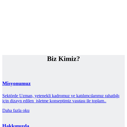
Biz Kimiz?
Misyonumuz
Sektörde Uzman, yetenekli kadromuz ve katılımcılarımız rahatlığı
için dizayn edilen işletme konseptimiz vasıtası ile toplam..
Daha fazla oku
Hakkımızda