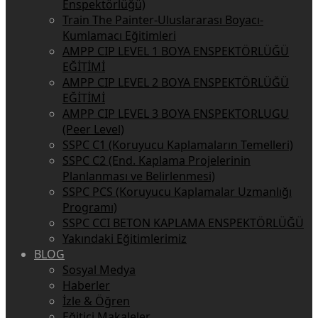
Enspektörlüğü)
Train The Painter-Uluslararası Boyacı-
Kumlamacı Eğitimleri
AMPP CIP LEVEL 1 BOYA ENSPEKTÖRLÜĞÜ
EĞİTİMİ
AMPP CIP LEVEL 2 BOYA ENSPEKTÖRLÜĞÜ
EĞİTİMİ
AMPP CIP LEVEL 3 BOYA ENSPEKTORLUGU
(Peer Level)
SSPC C1 (Koruyucu Kaplamaların Temelleri)
SSPC C2 (End. Kaplama Projelerinin
Planlanması ve Belirlenmesi)
SSPC PCS (Koruyucu Kaplamalar Uzmanlığı
Programı)
SSPC CCI BETON KAPLAMA ENSPEKTÖRLÜĞÜ
Yakındaki Eğitimlerimiz
BLOG
Sosyal Medya
Haberler
İzle & Öğren
Eğitici Makaleler