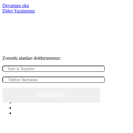
Devamını oku
Diğer Yazılarımız
Biz sizi arayalım
İletişim bilgilerinizi bize gönderin sizlere ulaşalım.
Zorunlu alanları doldurununuz:
GÖNDER
KATEGORİLER