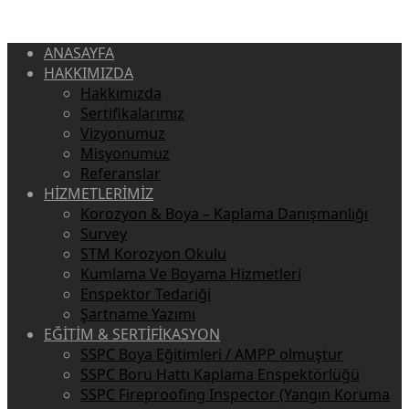
ANASAYFA
HAKKIMIZDA
Hakkımızda
Sertifikalarımız
Vizyonumuz
Misyonumuz
Referanslar
HİZMETLERİMİZ
Korozyon & Boya – Kaplama Danışmanlığı
Survey
STM Korozyon Okulu
Kumlama Ve Boyama Hizmetleri
Enspektor Tedariği
Şartname Yazımı
EĞİTİM & SERTİFİKASYON
SSPC Boya Eğitimleri / AMPP olmuştur
SSPC Boru Hattı Kaplama Enspektörlüğü
SSPC Fireproofing Inspector (Yangın Koruma