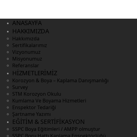
ANASAYFA
HAKKIMIZDA
Hakkımızda
Sertifikalarımız
Vizyonumuz
Misyonumuz
Referanslar
HİZMETLERİMİZ
Korozyon & Boya – Kaplama Danışmanlığı
Survey
STM Korozyon Okulu
Kumlama Ve Boyama Hizmetleri
Enspektor Tedariği
Şartname Yazımı
EĞİTİM & SERTİFİKASYON
SSPC Boya Eğitimleri / AMPP olmuştur
SSPC Boru Hattı Kaplama Enspektörlüğü