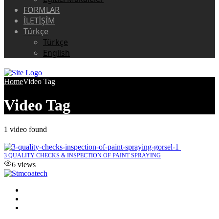
FORMLAR
İLETİŞİM
Türkçe
Türkçe
English
Home
Video Tag
Video Tag
1 video found
3 QUALITY CHECKS & INSPECTION OF PAINT SPRAYING
6 views