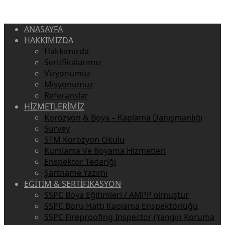
ANASAYFA
HAKKIMIZDA
Hakkımızda
Sertifikalarımız
Vizyonumuz
Misyonumuz
Referanslar
HİZMETLERİMİZ
Korozyon & Boya – Kaplama Danışmanlığı
Survey
STM Korozyon Okulu
Kumlama Ve Boyama Hizmetleri
Enspektor Tedariği
Şartname Yazımı
EĞİTİM & SERTİFİKASYON
SSPC Boya Eğitimleri / AMPP olmuştur
SSPC Boru Hattı Kaplama Enspektörlüğü
SSPC Fireproofing Inspector (Yangın Koruma