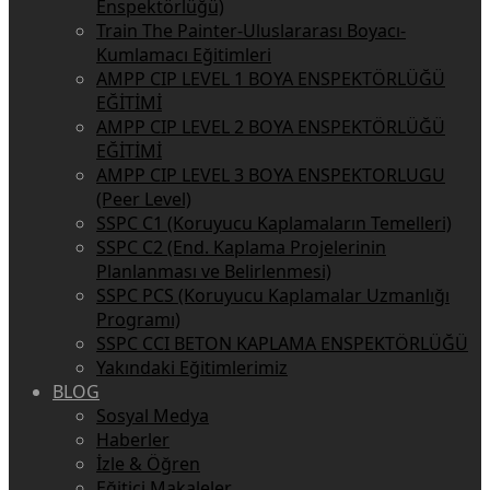
Enspektörlüğü)
Train The Painter-Uluslararası Boyacı-
Kumlamacı Eğitimleri
AMPP CIP LEVEL 1 BOYA ENSPEKTÖRLÜĞÜ
EĞİTİMİ
AMPP CIP LEVEL 2 BOYA ENSPEKTÖRLÜĞÜ
EĞİTİMİ
AMPP CIP LEVEL 3 BOYA ENSPEKTORLUGU
(Peer Level)
SSPC C1 (Koruyucu Kaplamaların Temelleri)
SSPC C2 (End. Kaplama Projelerinin
Planlanması ve Belirlenmesi)
SSPC PCS (Koruyucu Kaplamalar Uzmanlığı
Programı)
SSPC CCI BETON KAPLAMA ENSPEKTÖRLÜĞÜ
Yakındaki Eğitimlerimiz
BLOG
Sosyal Medya
Haberler
İzle & Öğren
Eğitici Makaleler