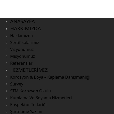
ANASAYFA
HAKKIMIZDA
Hakkımızda
Sertifikalarımız
Vizyonumuz
Misyonumuz
Referanslar
HİZMETLERİMİZ
Korozyon & Boya – Kaplama Danışmanlığı
Survey
STM Korozyon Okulu
Kumlama Ve Boyama Hizmetleri
Enspektor Tedariği
Şartname Yazımı