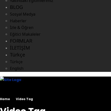
Yakındaki Eğitimlerimiz
BLOG
Sosyal Medya
Haberler
İzle & Öğren
Eğitici Makaleler
FORMLAR
İLETİŞİM
Türkçe
Türkçe
English
Home
Video Tag