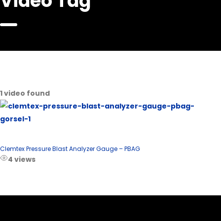
Video Tag
1 video found
Clemtex Pressure Blast Analyzer Gauge – PBAG
4 views