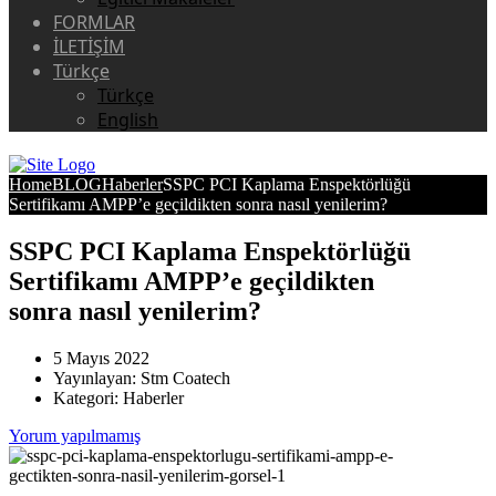
FORMLAR
İLETİŞİM
Türkçe
Türkçe
English
Home
BLOG
Haberler
SSPC PCI Kaplama Enspektörlüğü
Sertifikamı AMPP’e geçildikten sonra nasıl yenilerim?
SSPC PCI Kaplama Enspektörlüğü
Sertifikamı AMPP’e geçildikten
sonra nasıl yenilerim?
5 Mayıs 2022
Yayınlayan:
Stm Coatech
Kategori:
Haberler
Yorum yapılmamış