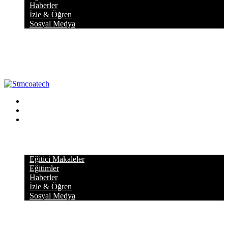
Haberler
İzle & Öğren
Sosyal Medya
KATEGORİLER
Eğitici Makaleler
Eğitimler
Haberler
İzle & Öğren
Sosyal Medya
GÜNCEL YAZILAR