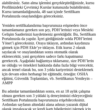
alabilirsiniz. Satın alma işlemini gerçekleştirdiğinizde, kursu
Profilinizdeki Çevrimiçi Kurslar kutunuzda bulabilirsiniz.
Kursu tamamladığınızda, 48 saat içinde Sertifikam
Portalınızda onaylandığını göreceksiniz.
Yeniden sertifikalandırma başvurunuza erişmeden önce
tamamlamanız gereken son şey, PDH’lerinizi veya Mesleki
Gelişim Saatlerinizi kaydetmeniz gerektiğidir. Bu, Sertifikam
Portalınızda da yapılır. İçeri girdiğinizde solda PDH’lerimi
Yönet’i göreceksiniz. Oraya tıklayın, ardından kaydınıza
girmek için PDH Ekle’ye tıklayın. Etik kursu 2 olarak
sayılacak ve onaylandıktan sonra otomatik olarak
eklenecektir, yani gerçekten sadece farkı kapatmanız
gerekecek. Aşağıdaki bağlantıya tıklarsanız, size PDH’lerin
ne olduğu ve örnekleri hakkında daha fazla bilgi verecektir,
ancak temel olarak bu, son 3 yılda kariyerinizi desteklemek
için devam eden herhangi bir eğitimdir, örneğin: OSHA
eğitimi, Güvenlik Toplantıları, vb. Sertifikanızı Yenileyin –
AMPP
Bu adımlar tamamlandıktan sonra, en az 18 aylık çalışma
olması gereken son 3 yıldaki iş deneyiminizi ekleyeceğiniz
Sertifikam Portalınızda başvurunuza erişebileceksiniz.
Ardından sayfanın altındaki alana adınızı yazarak dijital
olarak imzalayacak ve kredi kartı bilgilerinizi işlemek için