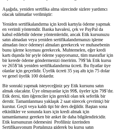
Aşağıda, yeniden sertifika alma sürecinde sizlere yardımcı
olacak talimatlar verilmiştir:
Yeniden sertifikalandırma için kredi kartıyla ödeme yapmak
en verimli yöntemdir. Banka havalesi, çek ve PayPal da
kabul edilebilir ödeme yöntemleridir, ancak Etik kursunuzu
satın almadan veya yeniden sertifikalandırmanızı işleme
almadan önce ödemeyi almaları gerekecek ve muhasebenin
bunu işleme koyması gerekecek. Muhtemelen, eğer kredi
kartı dışında bir şeyle ödeme yapıyorsanız, tüm masraflar için
bir kerede ödeme göndermenizi öneririm. 79$’lık Etik kursu
ve 265$’lık yeniden sertifikalandırma ücreti. Bu fiyatlar üye
olanlar için geçerlidir. Üyelik ücreti 35 yaş altı için 75 dolar
ve genel üyelik 100 dolardır.
Bir sonraki yapmak isteyeceğiniz şey Etik kursunu satın
almak olacaktır. Üye olmayanlar için 99$, üyeler için 79$’dır.
Etik dersi, tüm öğrenciler için gerekli olan tek seferlik bir
derstir. Tamamlanması yaklaşık 2 saat sürecek çevrimiçi bir
kurstur. Geçti veya kaldı tipi bir ders değildir. Baştan sona
etkinlikler ve sonunda kurs için kredi almak için
tamamlamanız gereken bir anket ile daha bilgilendiricidir.
Etik kursunuzun ödemesini Profiliniz üzerinden
Sertifikasyonum Portalınıza giderek bu kursu satın