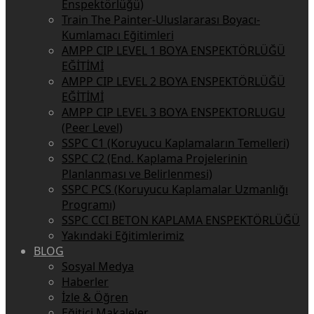
Enspektörlüğü)
Train The Painter-Uluslararası Boyacı-
Kumlamacı Eğitimleri
AMPP CIP LEVEL 1 BOYA ENSPEKTÖRLÜĞÜ
EĞİTİMİ
AMPP CIP LEVEL 2 BOYA ENSPEKTÖRLÜĞÜ
EĞİTİMİ
AMPP CIP LEVEL 3 BOYA ENSPEKTORLUGU
(Peer Level)
SSPC C1 (Koruyucu Kaplamaların Temelleri)
SSPC C2 (End. Kaplama Projelerinin
Planlanması ve Belirlenmesi)
SSPC PCS (Koruyucu Kaplamalar Uzmanlığı
Programı)
SSPC CCI BETON KAPLAMA ENSPEKTÖRLÜĞÜ
Yakındaki Eğitimlerimiz
BLOG
Sosyal Medya
Haberler
İzle & Öğren
Eğitici Makaleler