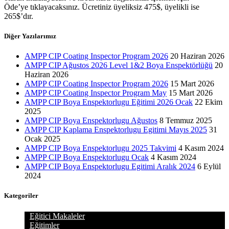
Öde’ye tıklayacaksınız. Ücretiniz üyeliksiz 475$, üyelikli ise
265$’dır.
Diğer Yazılarımız
AMPP CIP Coating Inspector Program 2026
20 Haziran 2026
AMPP CIP Ağustos 2026 Level 1&2 Boya Enspektörlüğü
20
Haziran 2026
AMPP CIP Coating Inspector Program 2026
15 Mart 2026
AMPP CIP Coating Inspector Program May
15 Mart 2026
AMPP CIP Boya Enspektorlugu Eğitimi 2026 Ocak
22 Ekim
2025
AMPP CIP Boya Enspektorlugu Ağustos
8 Temmuz 2025
AMPP CIP Kaplama Enspektorlugu Egitimi Mayıs 2025
31
Ocak 2025
AMPP CIP Boya Enspektorlugu 2025 Takvimi
4 Kasım 2024
AMPP CIP Boya Enspektorlugu Ocak
4 Kasım 2024
AMPP CIP Boya Enspektorlugu Egitimi Aralık 2024
6 Eylül
2024
Kategoriler
Eğitici Makaleler
Eğitimler