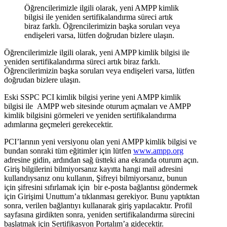
Öğrencilerimizle ilgili olarak, yeni AMPP kimlik
bilgisi ile yeniden sertifikalandırma süreci artık
biraz farklı. Öğrencilerimizin başka soruları veya
endişeleri varsa, lütfen doğrudan bizlere ulaşın.
Öğrencilerimizle ilgili olarak, yeni AMPP kimlik bilgisi ile
yeniden sertifikalandırma süreci artık biraz farklı.
Öğrencilerimizin başka soruları veya endişeleri varsa, lütfen
doğrudan bizlere ulaşın.
Eski SSPC PCI kimlik bilgisi yerine yeni AMPP kimlik
bilgisi ile AMPP web sitesinde oturum açmaları ve AMPP
kimlik bilgisini görmeleri ve yeniden sertifikalandırma
adımlarına geçmeleri gerekecektir.
PCI’larının yeni versiyonu olan yeni AMPP kimlik bilgisi ve
bundan sonraki tüm eğitimler için lütfen
www.ampp.org
adresine gidin, ardından sağ üstteki ana ekranda oturum açın.
Giriş bilgilerini bilmiyorsanız kayıtta hangi mail adresini
kullandıysanız onu kullanın, Şifreyi bilmiyorsanız, bunun
için şifresini sıfırlamak için bir e-posta bağlantısı göndermek
için Girişimi Unuttum’a tıklanması gerekiyor. Bunu yaptıktan
sonra, verilen bağlantıyı kullanarak giriş yapılacaktır. Profil
sayfasına girdikten sonra, yeniden sertifikalandırma sürecini
başlatmak için Sertifikasyon Portalım’a gidecektir.