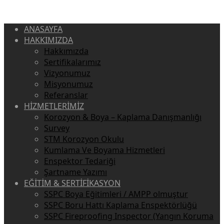
ANASAYFA
HAKKIMIZDA
Hakkımızda
Sertifikalarımız
Vizyonumuz
Misyonumuz
Referanslar
HİZMETLERİMİZ
Korozyon & Boya – Kaplama Danışmanlığı
Survey
STM Korozyon Okulu
Kumlama Ve Boyama Hizmetleri
Enspektor Tedariği
Şartname Yazımı
EĞİTİM & SERTİFİKASYON
SSPC Boya Eğitimleri / AMPP olmuştur
SSPC Boru Hattı Kaplama Enspektörlüğü
SSPC Fireproofing Inspector (Yangın Koruma