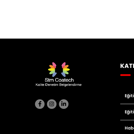
KAT
Eğit
Eğit
Hab