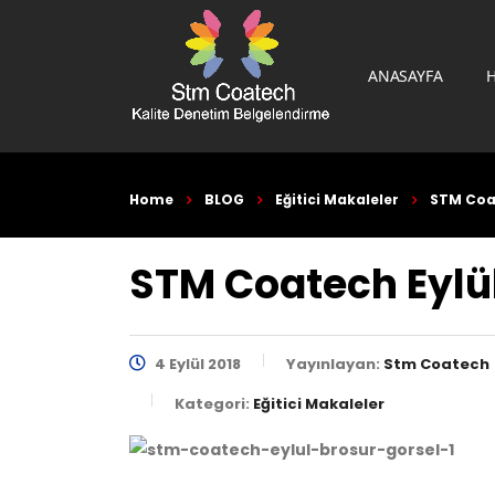
ANASAYFA
Home
BLOG
Eğitici Makaleler
STM Coat
STM Coatech Eylü
4 Eylül 2018
Yayınlayan:
Stm Coatech
Kategori:
Eğitici Makaleler