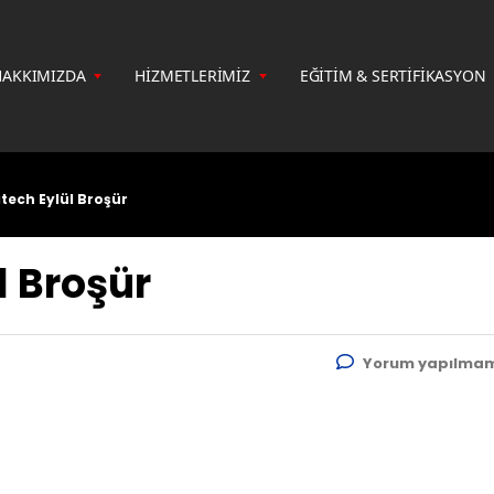
HAKKIMIZDA
HİZMETLERİMİZ
EĞİTİM & SERTİFİKASYON
ech Eylül Broşür
l Broşür
Yorum yapılmam