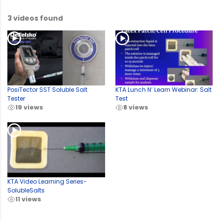
3 videos found
PosiTector SST Soluble Salt
KTA Lunch N’ Learn Webinar: Salt
Tester
Test
19 views
8 views
KTA Video Learning Series-
SolubleSalts
11 views